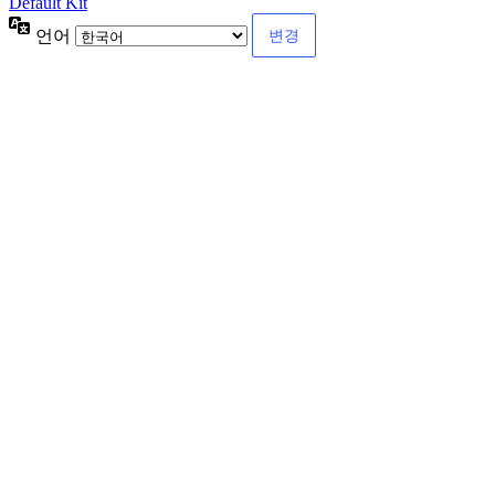
Default Kit
언어