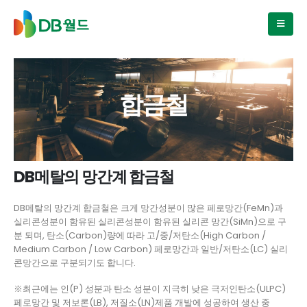
합금철
DB메탈의 망간계 합금철
DB메탈의 망간계 합금철은 크게 망간성분이 많은 페로망간(FeMn)과
실리콘성분이 함유된 실리콘성분이 함유된 실리콘 망간(SiMn)으로 구
분 되며, 탄소(Carbon)량에 따라 고/중/저탄소(High Carbon /
Medium Carbon / Low Carbon) 페로망간과 일반/저탄소(LC) 실리
콘망간으로 구분되기도 합니다.
※최근에는 인(P) 성분과 탄소 성분이 지극히 낮은 극저인탄소(ULPC)
페로망간 및 저보론(LB), 저질소(LN)제품 개발에 성공하여 생산 중